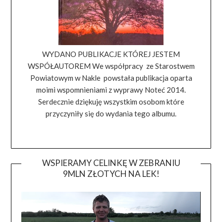
WYDANO PUBLIKACJE KTÓREJ JESTEM
WSPÓŁAUTOREM We współpracy ze Starostwem
Powiatowym w Nakle powstała publikacja oparta
moimi wspomnieniami z wyprawy Noteć 2014.
Serdecznie dziękuję wszystkim osobom które
przyczyniły się do wydania tego albumu.
WSPIERAMY CELINKĘ W ZEBRANIU
9MLN ZŁOTYCH NA LEK!
Odtwa
video