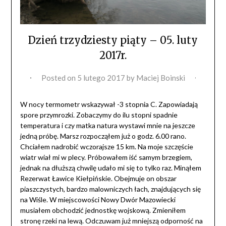
Dzień trzydziesty piąty – 05. luty
2017r.
Posted on
5 lutego 2017
by
Maciej Boinski
W nocy termometr wskazywał -3 stopnia C. Zapowiadają
spore przymrozki. Zobaczymy do ilu stopni spadnie
temperatura i czy matka natura wystawi mnie na jeszcze
jedną próbę. Marsz rozpocząłem już o godz. 6.00 rano.
Chciałem nadrobić wczorajsze 15 km. Na moje szczęście
wiatr wiał mi w plecy. Próbowałem iść samym brzegiem,
jednak na dłuższą chwilę udało mi się to tylko raz. Minąłem
Rezerwat Ławice Kiełpińskie. Obejmuje on obszar
piaszczystych, bardzo malowniczych łach, znajdujących się
na Wiśle. W miejscowości Nowy Dwór Mazowiecki
musiałem obchodzić jednostkę wojskową. Zmieniłem
stronę rzeki na lewą. Odczuwam już mniejszą odporność na