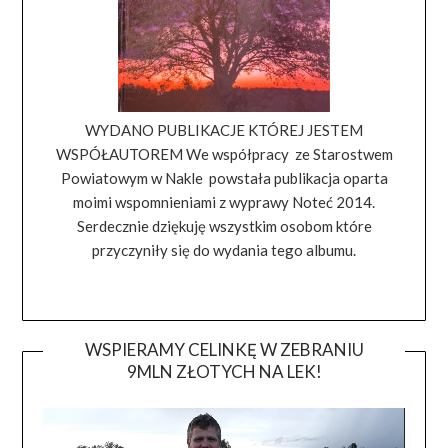
WYDANO PUBLIKACJE KTÓREJ JESTEM
WSPÓŁAUTOREM We współpracy ze Starostwem
Powiatowym w Nakle powstała publikacja oparta
moimi wspomnieniami z wyprawy Noteć 2014.
Serdecznie dziękuję wszystkim osobom które
przyczyniły się do wydania tego albumu.
WSPIERAMY CELINKĘ W ZEBRANIU
9MLN ZŁOTYCH NA LEK!
Odtwa
video