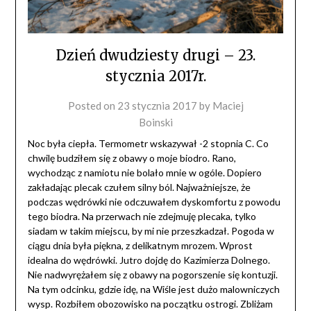
Dzień dwudziesty drugi – 23.
stycznia 2017r.
Posted on
23 stycznia 2017
by
Maciej
Boinski
Noc była ciepła. Termometr wskazywał -2 stopnia C. Co
chwilę budziłem się z obawy o moje biodro. Rano,
wychodząc z namiotu nie bolało mnie w ogóle. Dopiero
zakładając plecak czułem silny ból. Najważniejsze, że
podczas wędrówki nie odczuwałem dyskomfortu z powodu
tego biodra. Na przerwach nie zdejmuję plecaka, tylko
siadam w takim miejscu, by mi nie przeszkadzał. Pogoda w
ciągu dnia była piękna, z delikatnym mrozem. Wprost
idealna do wędr
ówki.
Jutro dojdę do Kazimierza Dolnego.
Nie nadwyrężałem się z obawy na pogorszenie się kontuzji.
Na tym odcinku, gdzie idę, na Wiśle jest dużo malowniczych
wysp. Rozbiłem obozowisko na początku ostrogi.
Zbliżam