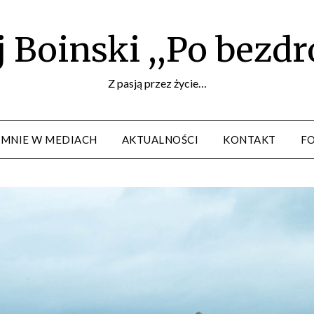
 Boinski ,,Po bezd
Z pasją przez życie…
 MNIE W MEDIACH
AKTUALNOŚCI
KONTAKT
F