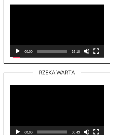
Odtwarzacz
video
00:00
16:10
RZEKA WARTA
Odtwarzacz
video
00:00
08:43