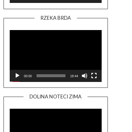
RZEKA BRDA
Odtwarzacz
video
00:00
18:44
DOLINA NOTECI ZIMA
Odtwarzacz
video