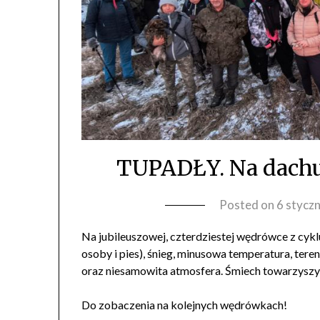
TUPADŁY. Na dachu
Posted on
6 stycz
Na jubileuszowej, czterdziestej wędrówce z cykl
osoby i pies), śnieg, minusowa temperatura, tere
oraz niesamowita atmosfera. Śmiech towarzyszy
Do zobaczenia na kolejnych wędrówkach!