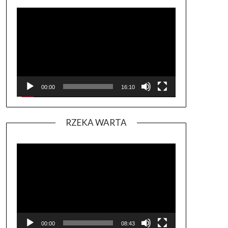
Odtwarzacz
video
00:00
16:10
RZEKA WARTA
Odtwarzacz
video
00:00
08:43