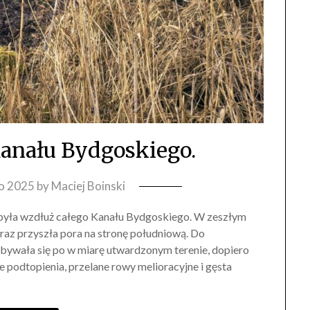
anału Bydgoskiego.
go 2025
by
Maciej Boinski
była wzdłuż całego Kanału Bydgoskiego. W zeszłym
eraz przyszła pora na stronę południową. Do
bywała się po w miarę utwardzonym terenie, dopiero
podtopienia, przelane rowy melioracyjne i gęsta