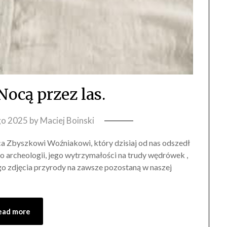
ocą przez las.
go 2025
by
Maciej Boinski
ca Zbyszkowi Woźniakowi, który dzisiaj od nas odszedł
o archeologii, jego wytrzymałości na trudy wędrówek ,
ego zdjęcia przyrody na zawsze pozostaną w naszej
ead more