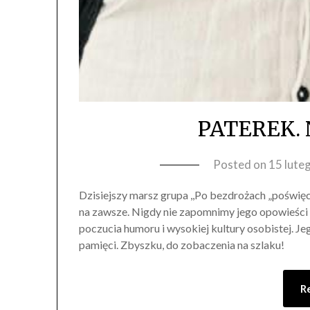
PATEREK. N
Posted on
15 lute
Dzisiejszy marsz grupa ,,Po bezdrożach „poświę
na zawsze. Nigdy nie zapomnimy jego opowieści 
poczucia humoru i wysokiej kultury osobistej. J
pamięci. Zbyszku, do zobaczenia na szlaku!
R