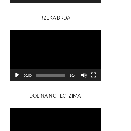
RZEKA BRDA
Odtwarzacz
video
00:00
18:44
DOLINA NOTECI ZIMA
Odtwarzacz
video