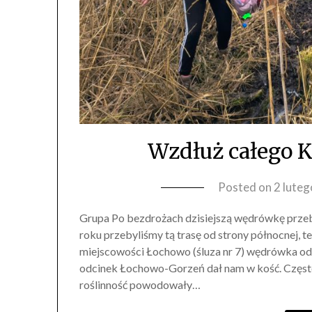
Wzdłuż całego K
Posted on
2 lute
Grupa Po bezdrożach dzisiejszą wędrówkę prze
roku przebyliśmy tą trasę od strony północnej, t
miejscowości Łochowo (śluza nr 7) wędrówka od
odcinek Łochowo-Gorzeń dał nam w kość. Częste 
roślinność powodowały…