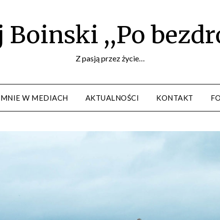
 Boinski ,,Po bezd
Z pasją przez życie…
 MNIE W MEDIACH
AKTUALNOŚCI
KONTAKT
F