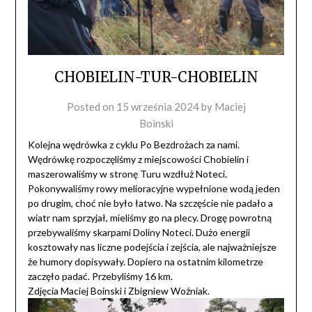
CHOBIELIN-TUR-CHOBIELIN
Posted on
15 września 2024
by
Maciej
Boinski
Kolejna wędrówka z cyklu Po Bezdrożach za nami.
Wędrówkę rozpoczęliśmy z miejscowości Chobielin i
maszerowaliśmy w stronę Turu wzdłuż Noteci.
Pokonywaliśmy rowy melioracyjne wypełnione wodą jeden
po drugim, choć nie było łatwo. Na szczęście nie padało a
wiatr nam sprzyjał, mieliśmy go na plecy. Drogę powrotną
przebywaliśmy skarpami Doliny Noteci. Dużo energii
kosztowały nas liczne podejścia i zejścia, ale najważniejsze
że humory dopisywały. Dopiero na ostatnim kilometrze
zaczęło padać. Przebyliśmy 16 km.
Zdjęcia Maciej Boinski i Zbigniew Woźniak.