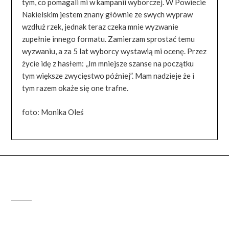
tym, co pomagali mi w kampanii wyborczej. W Powiecie
Nakielskim jestem znany głównie ze swych wypraw
wzdłuż rzek, jednak teraz czeka mnie wyzwanie
zupełnie innego formatu. Zamierzam sprostać temu
wyzwaniu, a za 5 lat wyborcy wystawią mi ocenę. Przez
życie idę z hasłem: ,,Im mniejsze szanse na początku
tym większe zwycięstwo później”. Mam nadzieje że i
tym razem okaże się one trafne.
foto: Monika Oleś
FACEBOOK PAGE WIDGET