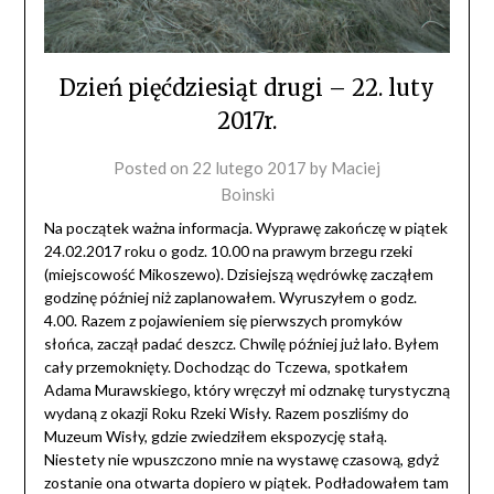
Dzień pięćdziesiąt drugi – 22. luty
2017r.
Posted on
22 lutego 2017
by
Maciej
Boinski
Na początek ważna informacja. Wyprawę zakończę w piątek
24.02.2017 roku o godz. 10.00 na prawym brzegu rzeki
(miejscowość Mikoszewo). Dzisiejszą wędrówkę zacząłem
godzinę później niż zaplanowałem. Wyruszyłem o godz.
4.00. Razem z pojawieniem się pierwszych promyków
słońca, zaczął padać deszcz. Chwilę później już lało. Byłem
cały przemoknięty. Dochodząc do Tczewa, spotkałem
Adama Murawskiego, który wręczył mi odznakę turystyczną
wydaną z okaz
ji Roku Rzeki Wisły. Razem poszliśmy do
Muzeum Wisły, gdzie zwiedziłem ekspozycję stałą.
Niestety nie wpuszczono mnie na wystawę czasową, gdyż
zostanie ona otwarta dopiero w piątek. Podładowałem tam