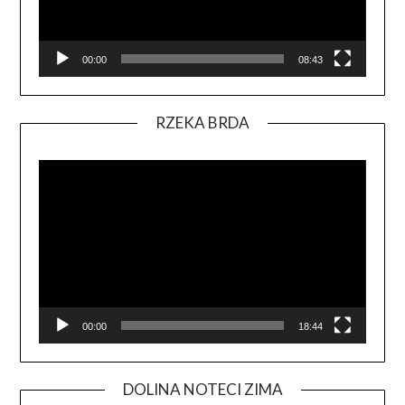
00:00
08:43
RZEKA BRDA
Odtwa
video
00:00
18:44
DOLINA NOTECI ZIMA