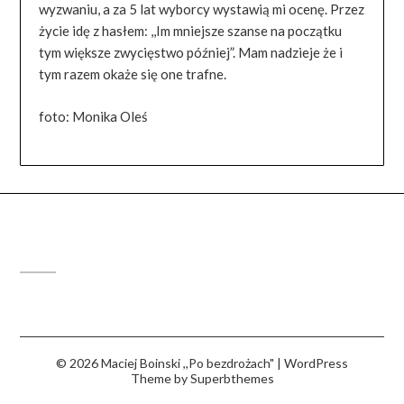
wyzwaniu, a za 5 lat wyborcy wystawią mi ocenę. Przez
życie idę z hasłem: ,,Im mniejsze szanse na początku
tym większe zwycięstwo później”. Mam nadzieje że i
tym razem okaże się one trafne.
foto: Monika Oleś
FACEBOOK PAGE WIDGET
© 2026 Maciej Boinski ,,Po bezdrożach"
| WordPress
Theme by
Superbthemes