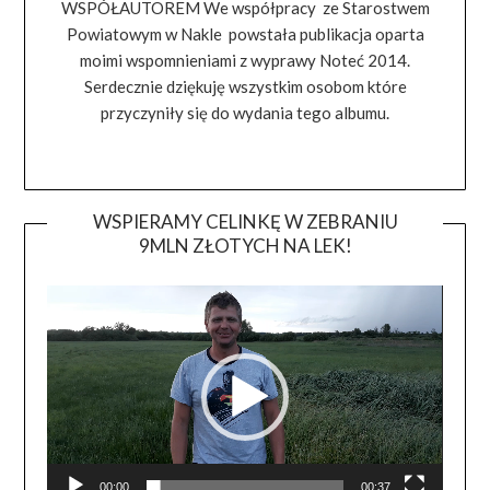
WSPÓŁAUTOREM We współpracy ze Starostwem
Powiatowym w Nakle powstała publikacja oparta
moimi wspomnieniami z wyprawy Noteć 2014.
Serdecznie dziękuję wszystkim osobom które
przyczyniły się do wydania tego albumu.
WSPIERAMY CELINKĘ W ZEBRANIU
9MLN ZŁOTYCH NA LEK!
Odtwa
video
00:00
00:37