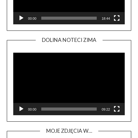
00:00
18:44
DOLINA NOTECI ZIMA
Odtwa
video
00:00
09:22
MOJE ZDJĘCIA W…