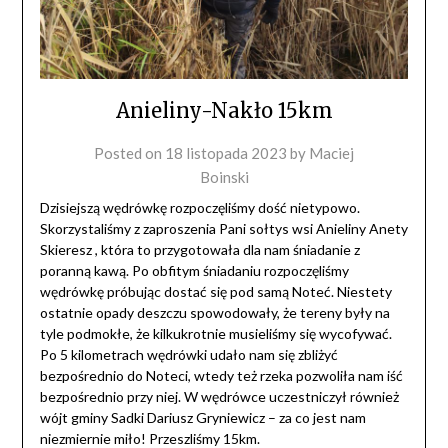
Anieliny-Nakło 15km
Posted on
18 listopada 2023
by
Maciej
Boinski
Dzisiejszą wędrówkę rozpoczęliśmy dość nietypowo.
Skorzystaliśmy z zaproszenia Pani sołtys wsi Anieliny Anety
Skieresz , która to przygotowała dla nam śniadanie z
poranną kawą. Po obfitym śniadaniu rozpoczęliśmy
wędrówkę próbując dostać się pod samą Noteć. Niestety
ostatnie opady deszczu spowodowały, że tereny były na
tyle podmokłe, że kilkukrotnie musieliśmy się wycofywać.
Po 5 kilometrach wędrówki udało nam się zbliżyć
bezpośrednio do Noteci, wtedy też rzeka pozwoliła nam iść
bezpośrednio przy niej. W wędrówce uczestniczył również
wójt gminy Sadki Dariusz Gryniewicz – za co jest nam
niezmiernie miło! Przeszliśmy 15km.