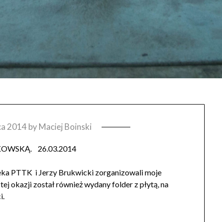
ca 2014
by
Maciej Boinski
KOWSKĄ. 26.03.2014
eka PTTK i Jerzy Brukwicki zorganizowali moje
j okazji został również wydany folder z płytą, na
e fotografie Doliny Noteci.