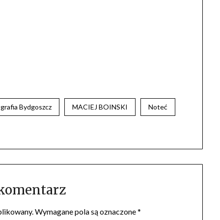
ografia Bydgoszcz
MACIEJ BOINSKI
Noteć
 komentarz
blikowany.
Wymagane pola są oznaczone
*