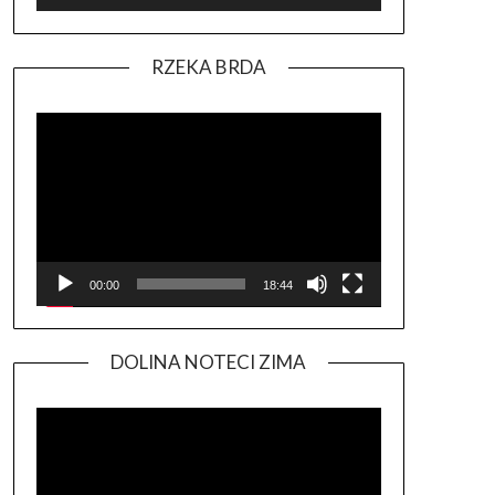
RZEKA BRDA
Odtwarzacz
video
00:00
18:44
DOLINA NOTECI ZIMA
Odtwarzacz
video