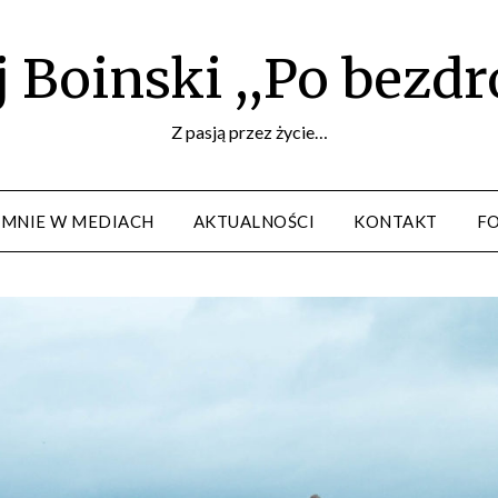
 Boinski ,,Po bezd
Z pasją przez życie…
 MNIE W MEDIACH
AKTUALNOŚCI
KONTAKT
F