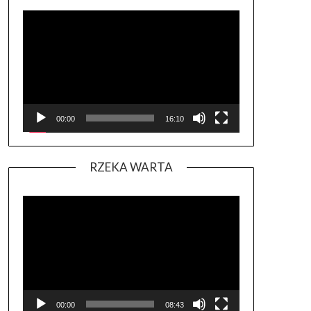
Odtwarzacz
video
00:00
16:10
RZEKA WARTA
Odtwarzacz
video
00:00
08:43