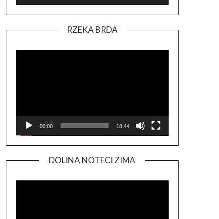
RZEKA BRDA
Odtwarzacz
video
00:00
18:44
DOLINA NOTECI ZIMA
Odtwarzacz
video