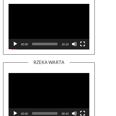
Odtwarzacz
video
00:00
16:10
RZEKA WARTA
Odtwarzacz
video
00:00
08:43