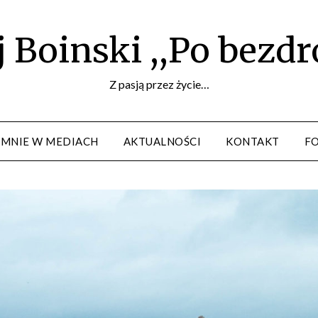
 Boinski ,,Po bezd
Z pasją przez życie…
 MNIE W MEDIACH
AKTUALNOŚCI
KONTAKT
F